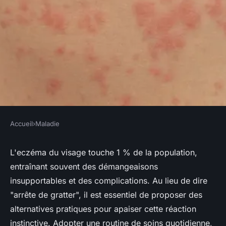
Accueil
›
Maladie
MALADIE
Comment apaiser l'eczema
L'eczéma du visage touche 1 % de la population,
entraînant souvent des démangeaisons
visage : conseils pratiques et
insupportables et des complications. Au lieu de dire
efficaces
"arrête de gratter", il est essentiel de proposer des
alternatives pratiques pour apaiser cette réaction
Damien
•
21 novembre 2024
•
8 min de lecture
instinctive. Adopter une routine de soins quotidienne,