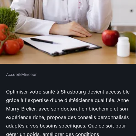
Accueil
›
Minceur
MINCEUR
Optimisez votre santé avec
Optimiser votre santé à Strasbourg devient accessible
grâce à l'expertise d'une diététicienne qualifiée. Anne
une diététicienne à Strasbourg
Murry-Brelier, avec son doctorat en biochemie et son
expérience riche, propose des conseils personnalisés
Laurent
•
10 janvier 2025
•
4 min de lecture
adaptés à vos besoins spécifiques. Que ce soit pour
gérer un poids, améliorer des conditions